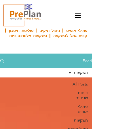
פמילי אופיס | ניהול תיקים | פוליסת חיסכון |
קופת גמל להשקעה | השקעות אלטרנטיביות
Feed
השקעות
All Posts
דוחות
שנתיים
פמילי
אופיס
השקעות