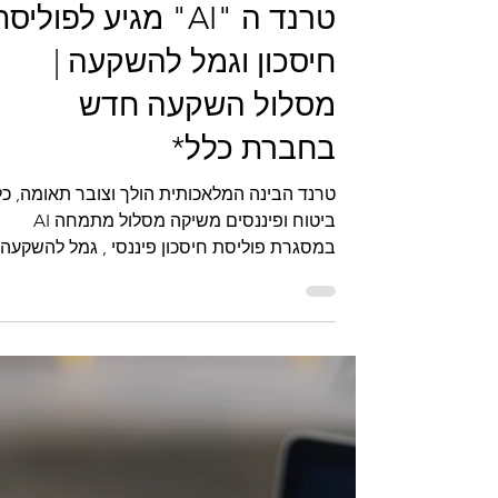
פריפלן - פמילי אופיס
26 באוג׳ 2023
זמן קריאה 3 דקות
טרנד ה "AI" מגיע לפוליס
חיסכון וגמל להשקעה |
מסלול השקעה חדש
בחברת כלל*
טרנד הבינה המלאכותית הולך וצובר תאומה, כל
ביטוח ופיננסים משיקה מסלול מתמחה AI
במסגרת פוליסת חיסכון פיננסי , גמל להשקעה
וניהול תיקים