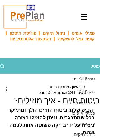
פמילי אופיס | ניהול תיקים | פוליסת חיסכון |
קופת גמל להשקעה | השקעות אלטרנטיביות
פוסט
All Posts
יניב ששון - מתכנן פרישה
All Posts
2 בינו׳ 2018
זמן קריאה 2 דקות
ביטוח חיים - איך מוזילים?
דוחות שנתיים
הטיפ שלנו: ביטוח החיים הולך ומתייקר 
פמילי אופיס
ככל שמתבגרים, וניתן להוזילו בצורה 
השקעות
ניכרת על ידי בדיקה פשוטה אחת לכמה 
שנים.
ניהול תיקים