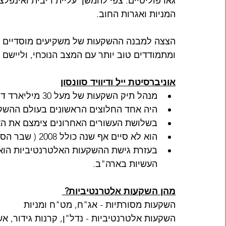
גאו פוליטיים. צפי להמשך עליית ריבית ואינפלצ
המניות ואגרות החוב. 
הצצה למבנה ההשקעות של משקיעים מוסדיים יכו
ומתמודדים טוב יותר עם המצב הנוכחי, וליישם 
אוניברסיטת ייל ודיוויד סוונסון
מנהל תיק השקעות של מעל 30 מיליארד דולר
היה אחד החלוצים הראשונים בעולם ההשקע
בשלושת העשורים האחרונים צימצם את האפיק המנ
הוא לא סיים אף שנה כולל 2008 ( שבר הסאב פריים) בתשואה שלילית
בעזרת גישת ההשקעות האלטרנטיביות הוא 
העשיות בארה"ב. 
מהן השקעות אלטרנטיביות? 
השקעות מסורתיות - אג"ח, מט"ח ומניות
השקעות אלטרנטיביות - נדל"ן, קרנות גידור, א