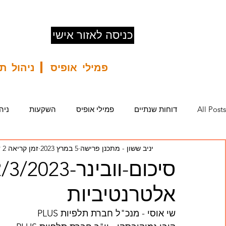
כניסה לאזור אישי
פמילי אופיס | ניהול 
All Posts
דוחות שנתיים
פמילי אופיס
השקעות
ניה
יניב ששון - מתכנן פרישה
5 במרץ 2023
זמן קריאה 2 דקות
קרן השתלמות
קופת גמל
פוליסת חיסכון פיננסי
הח
אלטרנטיביות
שי אוסי - מנכ"ל חברת תלפיות PLUS