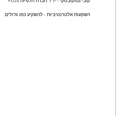
קובי נמוקובסקי - יו"ר חברת תלפיות PLUS
השקעות אלטרנטיביות - להשקיע כמו גדולים. 