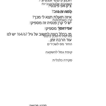
תכנון פיננסי ופנסיוני?
השקעות אלטרנטיביות
צ'ק-אפ פיננסי?
למה זה טוב?
קרנות פנסיה
איזה תועלת תצא לי מכך?
קרן השתלמות
יש לי קרן פנסיה זה מספיק!
קופת גמל
אני חוסך מספיק!
מי בכלל רוצה לחשוב על גיל 64/67? יש לנו 
פוליסת חיסכון פיננסי
עוד הרבה זמן..
החזר מס לשכירים
קופת גמל להשקעה
סקירה כלכלית
תכנון פרישה