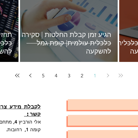
הגיע זמן קבלת החלטות | סקירה
תחזי
כלכלית
כלכלית עולמית| קופת גמל
כלכל
להשקעה
להש
5
4
3
2
1
לקבלת מידע צרו 
קשר:
אלי הורביץ 4, מתחם WorkPlus
קומה 1, רחובות.