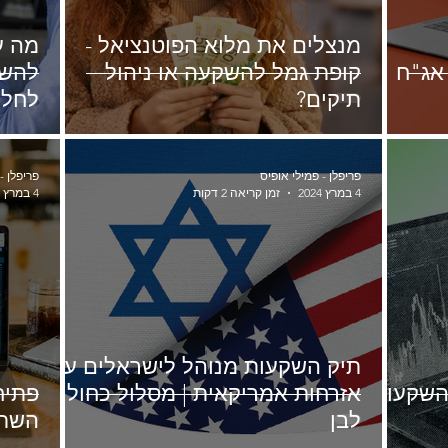
מנצלים את מלוא הפוטנציאל -
מה ע
אג"ח
קופת גמל להשקעה או ניהול
להשק
תיקים?
לחלו
פריפלן - פמילי אופיס
פריפלן -
4 במרץ 2024
זמן קריאה 2 דקות
4 במרץ 2024
תיק השקעות מנוהל לישראלים עם
השקעות
אזרחות אמריקאית | מסלול כחול
פתיח
לבן
השת