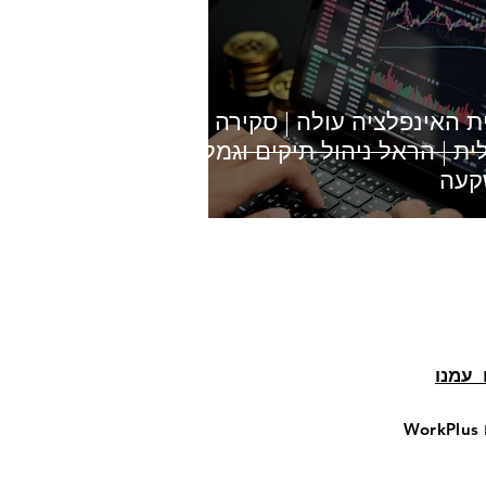
ת האינפלציה עולה | סקירה
ית | הראל ניהול תיקים וגמל
קעה
עמנו