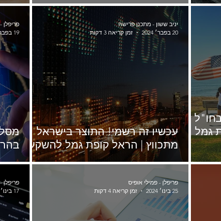
יניב ששון - מתכנן פרישה
פריפלן -
20 בפבר׳ 2024
זמן קריאה 3 דקות
19 בפבר׳ 2024
ו"ל |
 חו"ל | קופת גמל
עכשיו זה רשמי! התוצר בישראל
מסלו
מתכווץ | הראל קופת גמל להשקעה
בהרא
פריפלן - פמילי אופיס
פריפלן -
25 בינו׳ 2024
זמן קריאה 4 דקות
17 בינו׳ 2024