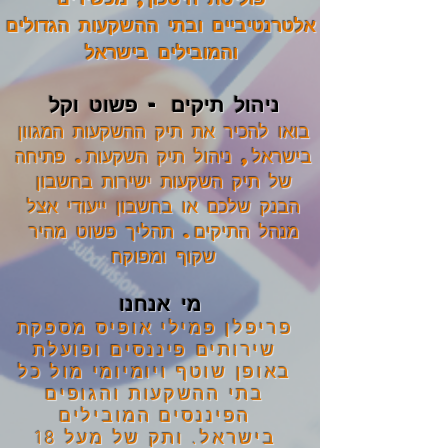
אלטרנטיביים ובתי ההשקעות הגדולים
והמובילים בישראל
ניהול תיקים - פשוט וקל
בואו להכיר את תיק ההשקעות המגוון
בישראל, ניהול תיק השקעות. פתיחה
של תיק השקעות ישירות בחשבון
הבנק שלכם או בחשבון ייעודי אצל
מנהל התיקים. תהליך פשוט מהיר
שקוף ומפוקח
מי אנחנו
פריפלן פמילי אופיס מספקת
שירותים פיננסים ופועלת
באופן שוטף ויומיומי מול כל
בתי ההשקעות והגופים
הפיננסים המובילים
בישראל. ותק של מעל 18