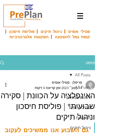
פמילי אופיס | ניהול תיקים | פוליסת חיסכון |
קופת גמל להשקעה | השקעות אלטרנטיביות
פוסט
All Posts
פריפלן - פמילי אופיס
All Posts
14 בנוב׳ 2023
זמן קריאה 4 דקות
האינפלציה על הכוונת | סקירה
דוחות שנתיים
שבועית* | פוליסת חיסכון
פמילי אופיס
וניהול תיקים
השקעות
ניהול תיקים
גם השבוע אנו ממשיכים לעקוב 