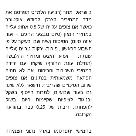
בישראל, מחר (רביעי) הלמ"ס תפרסם את 
מדד המחירים לצרכן לחודש אוקטובר 
כאשר אנו צופים עלייה של 0.5 אחוז; עלייה 
במחירי המזון (סיום מבצעי החגים – ועוד 
איזה סיום), הטיסות (שיחושבו בעיקר על פי 
השבוע הראשון), פירות-וירקות טריים (עלייה 
עונתית + זעזועי היצע) ומחירי ההלבשה 
(תחילת עונת החורף) שיקוזזו עם ירידה 
במחירי השכירות והריהוט. אם לא תהיה 
הפתעה משמעותית בנתונים אנו צופים 
שרוב הסיכויים שהריבית תישאר ללא שינוי 
גם בעוד שבועיים, למרות הייסוף בשקל 
ובניגוד לציפיות שקיימות היום בשוק 
להפחתת ריבית של 0.25 כבר בהודעה 
הקרובה.
בחמישי יתפרסמו בארץ נתוני הצמיחה 