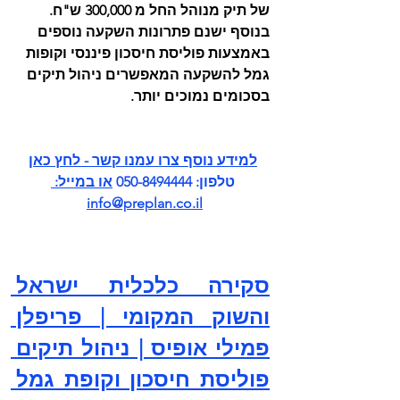
של תיק מנוהל החל מ 300,000 ש"ח. 
בנוסף ישנם פתרונות השקעה נוספים 
באמצעות פוליסת חיסכון פיננסי וקופות 
גמל להשקעה המאפשרים ניהול תיקים 
בסכומים נמוכים יותר. 
ל
מידע נוסף צרו עמנו קשר - לחץ כ
אן
טלפון: 050-8494444 
או במייל: 
info@preplan.co.il
סקירה כלכלית ישראל 
והשוק המקומי | פריפלן 
פמילי אופיס | ניהול תיקים 
פוליסת חיסכון וקופת גמל 