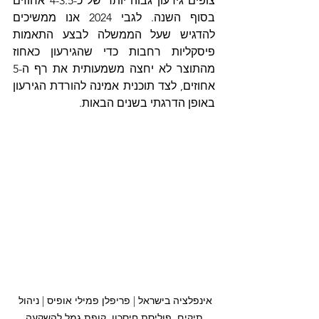
צופים גירעון גבוה יותר של כ-4-3.5 אחוזים 
בסוף השנה. לגבי 2024 אנו ממשיכים 
להדגיש שעל הממשלה לבצע התאמות 
פיסקליות רחבות כדי שהגירעון כאחוז 
מהתוצר לא יחצה משמעותית את רף ה-5 
אחוזים, לצד תוכנית אמינה להורדת הגירעון 
באופן הדרגתי בשנים הבאות.
אינפלציה בישראל | פריפלן פמילי אופיס | ניהול 
תיקים, פוליסת חיסכון, קופת גמל להשקעה