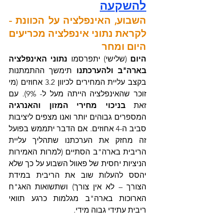
להשקעה
השבוע, האינפלציה על הכוונת - 
לקראת נתוני אינפלציה מכריעים 
היום ומחר
היום
 (שלישי) יתפרסמו 
נתוני האינפלציה 
בארה"ב ולהערכתנו
 תימשך ההתמתנות 
בקצב עליית המחירים לכיוון 3.2 אחוזים (מי 
זוכר שהאינפלציה הייתה מעל ל- 9%). עם 
זאת 
בניכוי מחירי המזון והאנרגיה
המספרים גבוהים יותר ואנו מצפים ליציבות 
סביב ה-4 אחוזים. אם הדבר יתממש בפועל 
זה מחזק את הערכתנו שתהליך עליית 
הריבית בארה"ב הסתיים (למרות האמירות 
הניציות יחסית של פאוול השבוע על כך שלא 
יהסס להעלות שוב את הריבית במידת 
הצורך – לא אין צורך) ושתשואות האג"ח 
הארוכות בארה"ב מגלמות כרגע תוואי 
ריבית עתידי גבוה מידי.