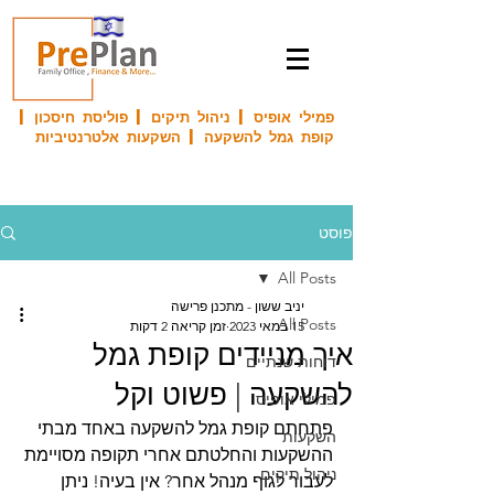
פמילי אופיס | ניהול תיקים | פוליסת חיסכון |
קופת גמל להשקעה | השקעות אלטרנטיביות
פוסט
All Posts
יניב ששון - מתכנן פרישה
All Posts
15 במאי 2023
זמן קריאה 2 דקות
איך מניידים קופת גמל
דוחות שנתיים
להשקעה | פשוט וקל
פמילי אופיס
פתחתם קופת גמל להשקעה באחד מבתי 
השקעות
ההשקעות והחלטתם אחרי תקופה מסויימת 
ניהול תיקים
לעבור לגוף מנהל אחר? אין בעיה! ניתן 