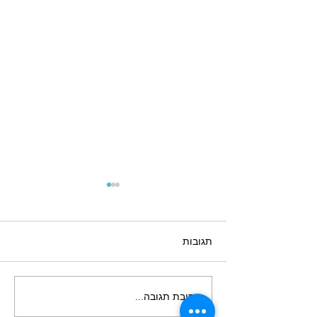
תגובות
כתיבת תגובה...
פתרון גדול לתיק השקעות
קטן | קופת גמל להשקעה