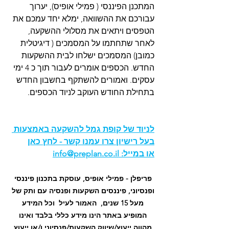
המתכנן הפיננסי ( פמילי אופיס), יערוך 
עבורכם את ההשוואה, ימלא יחד עמכם את 
הטפסים ויתאים את מסלולי ההשקעה, 
לאחר שתחתמו על המסמכים ( דיגיטלית 
כמובן) המסמכים ישלחו לבית ההשקעות 
החדש. הכספים אומרים לעבור תוך כ 4 ימי 
עסקים. ואמורים להשתקף בחשבון החדש 
בתחילת החודש העוקב לניוד הכספים. 
לניוד של קופת גמל להשקעה באמצעות 
בעל רישיון 
צרו עמנו קשר - לחץ כ
אן
או במייל: 
info@preplan.co.il
פריפלן - פמילי אופיס, עוסקת בתכנון פיננסי 
ופנסיוני, פיננסים השקעות ופנסיה עם ותק של 
מעל 15 שנים,  האמור לעיל  וכל המידע 
המופיע באתר הינו מידע כללי בלבד ואינו 
מהווה ייעוץ/שיווק השקעות/פנסיוני ו/או ייעוץ 