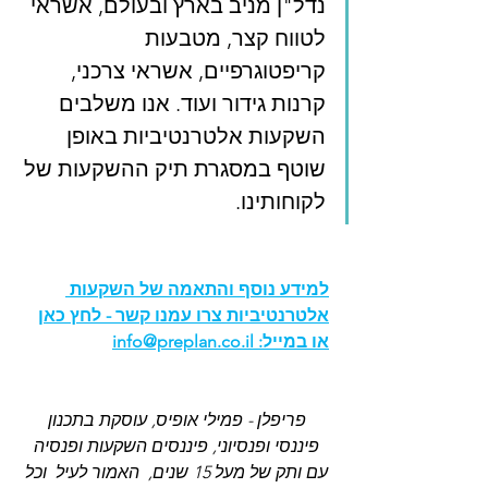
נדל"ן מניב בארץ ובעולם, אשראי 
לטווח קצר, מטבעות 
קריפטוגרפיים, אשראי צרכני, 
קרנות גידור ועוד. אנו משלבים 
השקעות אלטרנטיביות באופן 
שוטף במסגרת תיק ההשקעות של 
לקוחותינו. 
למידע נוסף והתאמה של השקעות 
אלטרנטיביות צרו עמנו קשר - לחץ כאן
או במייל: 
info@preplan.co.il
פריפלן - פמילי אופיס, עוסקת בתכנון 
פיננסי ופנסיוני, פיננסים השקעות ופנסיה 
עם ותק של מעל 15 שנים,  האמור לעיל  וכל 