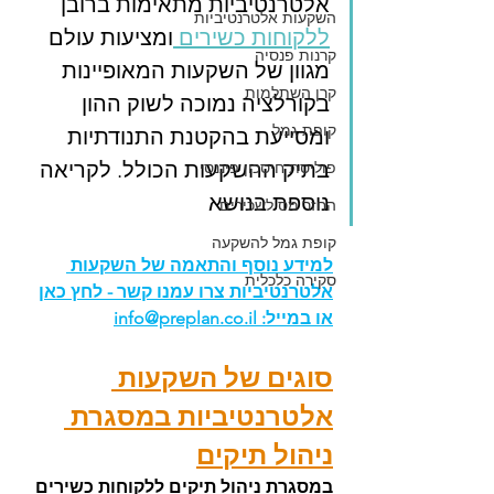
אלטרנטיביות מתאימות ברובן 
השקעות אלטרנטיביות
ללקוחות כשירים 
ומציעות עולם 
קרנות פנסיה
מגוון של השקעות המאופיינות 
קרן השתלמות
בקורלציה נמוכה לשוק ההון 
קופת גמל
ומסייעת בהקטנת התנודתיות 
בתיק ההשקעות הכולל. לקריאה 
פוליסת חיסכון פיננסי
נוספת בנושא
החזר מס לשכירים
קופת גמל להשקעה
למידע נוסף והתאמה של השקעות 
סקירה כלכלית
אלטרנטיביות צרו עמנו קשר - לחץ כאן
או במייל: 
info@preplan.co.il
סוגים של השקעות 
אלטרנטיביות במסגרת 
ניהול תיקים
במסגרת ניהול תיקים ללקוחות כשירים 