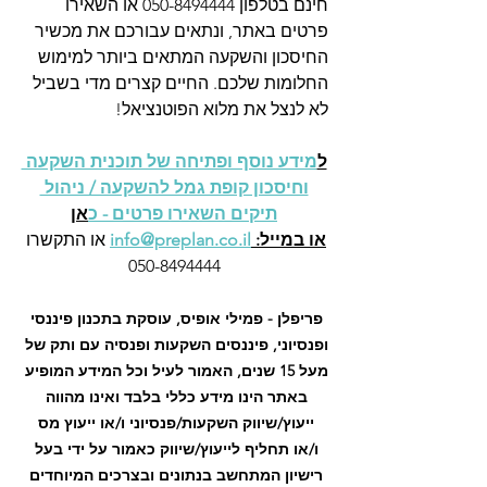
חינם בטלפון 050-8494444 או השאירו 
פרטים באתר, ונתאים עבורכם את מכשיר 
החיסכון והשקעה המתאים ביותר למימוש 
החלומות שלכם. החיים קצרים מדי בשביל 
לא לנצל את מלוא הפוטנציאל!
ל
מידע נוסף ופתיחה של תוכנית השקעה 
וחיסכון קופת גמל להשקעה / ניהול 
תיקים השאירו פרטים - כ
אן
או במייל: 
info@preplan.co.il
 או התקשרו 
050-8494444
פריפלן - פמילי אופיס, עוסקת בתכנון פיננסי 
ופנסיוני, פיננסים השקעות ופנסיה עם ותק של 
מעל 15 שנים, האמור לעיל וכל המידע המופיע 
באתר הינו מידע כללי בלבד ואינו מהווה 
ייעוץ/שיווק השקעות/פנסיוני ו/או ייעוץ מס 
ו/או תחליף לייעוץ/שיווק כאמור על ידי בעל 
רישיון המתחשב בנתונים ובצרכים המיוחדים 