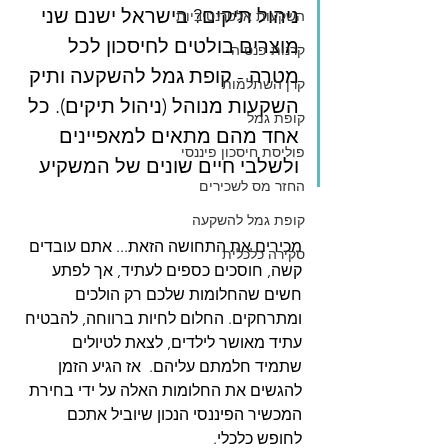
ניהול תיקים? בישראל ישנם שני 
השקעות אלטרנטיביות
מוצרים בולטים לחיסכון לכל 
קרנות פנסיה
מטרה - קופת גמל להשקעה ותיק 
קרן השתלמות
השקעות מנוהל (ניהול תיקים). כל 
קופת גמל
אחד מהם מתאים למאפיינים 
פוליסת חיסכון פיננסי
ולשלבי חיים שונים של המשקיע
החזר מס לשכירים
קופת גמל להשקעה
מכירים את התחושה הזאת... אתם עובדים 
סקירה כלכלית
קשה, חוסכים כספים לעתיד, אך לפתע 
חשים שהחלומות שלכם רק הולכים 
ומתרחקים. החלום לחיות ברווחה, להבטיח 
עתיד מאושר לילדים, לצאת לטיולים 
שתמיד חלמתם עליהם.  אז הגיע הזמן 
להגשים את החלומות האלה על ידי בחירת 
המכשיר הפיננסי הנכון שיוביל אתכם 
לחופש כלכלי. 