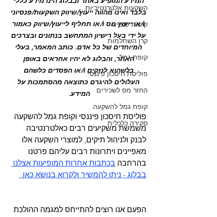
המידע המופיע באתר ובבלוג הינו מידע כללי 
השקעות אלטרנטיביות
בלבד ואינו מהווה ייעוץ/שיווק השקעות/פנסיוני 
ו/או ייעוץ מס ו/או תחליף לייעוץ/שיווק כאמור 
קרנות פנסיה
על ידי בעל רישיון המתחשב בנתונים ובצרכים 
קרן השתלמות
המיוחדים של כל אדם. כותב המאמר, בעלי 
קופת גמל
האתר, והבלוג לא יהיו אחראים באופן 
כלשהוא לנזקים ו/או הפסדים כלשהם 
פוליסת חיסכון פיננסי
העלולים להיגרם כתוצאה מהסתמכות על 
החזר מס לשכירים
המידע.  
קופת גמל להשקעה
פוליסת חיסכון פיננסי וקופת גמל להשקעה 
סקירה כלכלית
משמשת משקיעים רבים כאלטרנטיבה 
לבנק ולניהול תיקים, למוצרי השקעה אלו 
מאפיינים ויתרונות רבים עליהם פרטנו 
בהרחבה 
בכתבות אחרות המופיעות אצלנו 
בבלוג - ניתן להמשיך ולקרוא בנושא כאן. 
הפעם אנו רוצים להתייחס למגמה ההולכת 