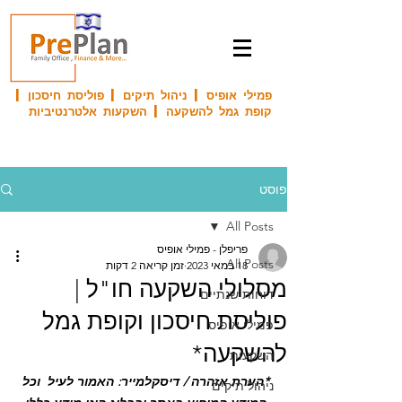
פמילי אופיס | ניהול תיקים | פוליסת חיסכון |
קופת גמל להשקעה | השקעות אלטרנטיביות
פוסט
All Posts
פריפלן - פמילי אופיס
All Posts
18 במאי 2023
זמן קריאה 2 דקות
מסלולי השקעה חו"ל |
דוחות שנתיים
פוליסת חיסכון וקופת גמל
פמילי אופיס
להשקעה*
השקעות
*הערת אזהרה / דיסקלמייר: האמור לעיל  וכל 
ניהול תיקים