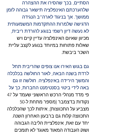
הסתיים, בכך שהסירו את ההצהרה 
שלהערכתם האינפלציה תישאר גבוהה לזמן 
ממושך. אך בניגוד לארה"ב הנגידה 
הדגישה שלמרות ההתקדמות המשמעותית 
לא נעשה דיון רשמי בנוגע להורדת ריבית,
מכיוון שאיום האינפלציה עדיין קיים ויש 
שאלות פתוחות במיוחד בנוגע לקצב עליית 
השכר ביבשת.
גם בגוש האירו אנו צופים שהריבית תחל 
לרדת בשנה הבאה, לאור החולשה בכלכלה 
והמשך הירידה באינפלציה. חולשה זו גם 
באה לידי ביטוי בסנטימנט החברות, כך על 
פי מדד מנהלי הרכש הראשוני שעמד על 47 
נקודות בדצמבר (מספר מתחת ל-50 
מצביע על התכווצות), איתות לכך שהכלכלה 
התכווצה קלות גם ברבעון האחרון השנה. 
יחד עם זאת, אינפלציית הליבה הגבוהה 
ושוק העבודה המאוד מאוגד לא תומכים 