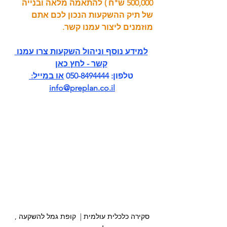
500,000 ש"ח ) להתאמה מלאה ובנייה 
של תיק ההשקעות הנכון לכם אתם 
מוזמנים ליצור עמנו קשר. 
ל
מידע נוסף וניהול השקעות צרו עמנו 
קשר - לחץ כ
אן
טלפון: 050-8494444 
או במייל: 
info@preplan.co.il
סקירה כלכלית עולמית |  קופת גמל להשקעה , 