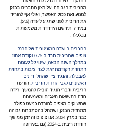
התמקד בסיכונים לכלכלה כתוצאה 
מהריבית הגבוהה ועל רצון החברים בבנק 
למנוע זאת ככול האפשר, ואולי אף להוריד 
את הריבית לפני שתגיע ליעדה (2%), 
במידה ותירשם הידרדרות משמעותית 
בכלכלה.
החברים בוועדה המוניטרית של הבנק 
צופים שהריבית תרד ב-0.75 נקודת אחוז 
במהלך השנה הבאה, שינוי קל לעומת 
התחזית הקודמת זאת לצד יציבות בתחזית 
לאבטלה, והנגיד ציין שהחלו דיונים 
ראשוניים לגבי הורדת הריבית. 
הודעת 
הריבית ודברי הנגיד הובילו להמשך ירידה 
חדה בתשואות האג"ח ומשמעותה 
שהשווקים מצפים להורדה כמעט כפולה 
מתחזית הבנק, ושתחל בהסתברות גבוהה 
כבר במרץ 2024. אנו צופים זה זמן ממושך 
הורדת ריבית ב-2024 (גם באירופה 