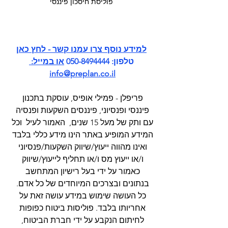
פוליסת חיסכון פיננסי
ל
מידע נוסף צרו עמנו קשר - לחץ כ
אן
טלפון: 050-8494444 
או במייל: 
info@preplan.co.il
פריפלן - פמילי אופיס, עוסקת בתכנון 
פיננסי ופנסיוני, פיננסים השקעות ופנסיה 
עם ותק של מעל 15 שנים,  האמור לעיל  וכל 
המידע המופיע באתר הינו מידע כללי בלבד 
ואינו מהווה ייעוץ/שיווק השקעות/פנסיוני 
ו/או ייעוץ מס ו/או תחליף לייעוץ/שיווק 
כאמור על ידי בעל רישיון המתחשב 
בנתונים ובצרכים המיוחדים של כל אדם. 
כל העושה שימוש במידע עושה זאת על 
אחריותו בלבד. פוליסות ביטוח כפופות 
לחיתום הנקבע על ידי חברת הביטוח, 