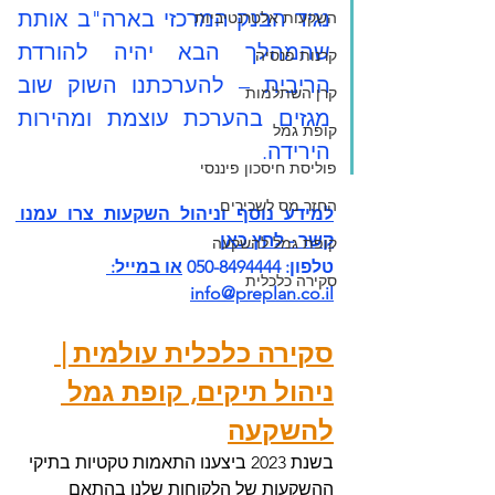
נגיד הבנק המרכזי בארה"ב אותת 
השקעות אלטרנטיביות
שהמהלך הבא יהיה להורדת 
קרנות פנסיה
הריבית – להערכתנו השוק שוב 
קרן השתלמות
מגזים בהערכת עוצמת ומהירות 
קופת גמל
הירידה.
פוליסת חיסכון פיננסי
החזר מס לשכירים
ל
מידע נוסף וניהול השקעות צרו עמנו 
קשר - לחץ כ
אן
קופת גמל להשקעה
טלפון: 050-8494444 
או במייל: 
סקירה כלכלית
info@preplan.co.il
סקירה כלכלית עולמית | 
ניהול תיקים
, קופת גמל 
להשקעה
בשנת 2023 ביצענו התאמות טקטיות בתיקי 
ההשקעות של הלקוחות שלנו בהתאם 