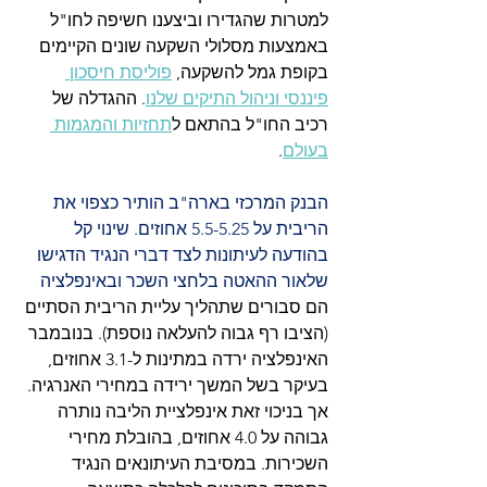
למטרות שהגדירו וביצענו חשיפה לחו"ל 
באמצעות מסלולי השקעה שונים הקיימים 
בקופת גמל להשקעה, 
פוליסת חיסכון 
פיננסי וניהול התיקים שלנו
. ההגדלה של 
רכיב החו"ל בהתאם ל
תחזיות והמגמות 
בעולם
. 
הבנק המרכזי בארה"ב הותיר כצפוי את 
הריבית על 5.5-5.25 אחוזים. שינוי קל 
בהודעה לעיתונות לצד דברי הנגיד הדגישו 
שלאור ההאטה בלחצי השכר ובאינפלציה 
הם סבורים שתהליך עליית הריבית הסתיים 
(הציבו רף גבוה להעלאה נוספת). בנובמבר 
האינפלציה ירדה במתינות ל-3.1 אחוזים, 
בעיקר בשל המשך ירידה במחירי האנרגיה. 
אך בניכוי זאת אינפלציית הליבה נותרה 
גבוהה על 4.0 אחוזים, בהובלת מחירי 
השכירות. במסיבת העיתונאים הנגיד 