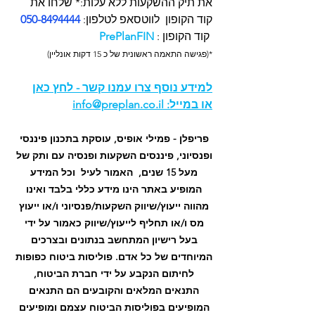
את תיק ההשקעות ללא עלות:* שלחו את 
קוד הקופון  לווטסאפ לטלפון:
 050-8494444 
 קוד הקופון : 
PrePlanFIN
*(פגישה התאמה ראשונית של כ 15 דקות אונליין)
ל
מידע נוסף צרו עמנו קשר - לחץ כ
אן
או במייל: 
info@preplan.co.il
פריפלן - פמילי אופיס, עוסקת בתכנון פיננסי 
ופנסיוני, פיננסים השקעות ופנסיה עם ותק של 
מעל 15 שנים,  האמור לעיל  וכל המידע 
המופיע באתר הינו מידע כללי בלבד ואינו 
מהווה ייעוץ/שיווק השקעות/פנסיוני ו/או ייעוץ 
מס ו/או תחליף לייעוץ/שיווק כאמור על ידי 
בעל רישיון המתחשב בנתונים ובצרכים 
המיוחדים של כל אדם. פוליסות ביטוח כפופות 
לחיתום הנקבע על ידי חברת הביטוח, 
התנאים המלאים והקובעים הם התנאים 
המופיעים בפוליסות הביטוח עצמם ומופיעים 