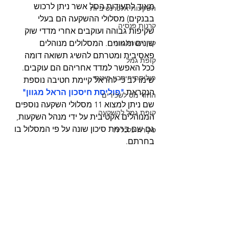
מאוד לתעודות הסל אשר ניתן לרכוש 
השקעות אלטרנטיביות
בבנקים) מסלולי ההשקעה הם בעלי 
קרנות פנסיה
שקיפות גבוהה ועוקבים אחרי מדדי שוק 
קרן השתלמות
שונים ומגוונים. המסלולים מנוהלים 
פאסיבית ומטרתם להשיג תשואה דומה 
קופת גמל
ככל האפשר למדד אחריהם הם עוקבים. 
פוליסת חיסכון פיננסי
שימו לב כי להראל קיימת חטיבה נוספת 
הנקראת
"פוליסת חיסכון הראל מגוון"
החזר מס לשכירים
שם ניתן למצוא 11 מסלולי השקעה נוספים 
קופת גמל להשקעה
המנוהלים אקטיבית על ידי מנהל השקעות, 
גם שם ברמת סיכון שונה על פי המסלול בו 
סקירה כלכלית
בחרתם. 