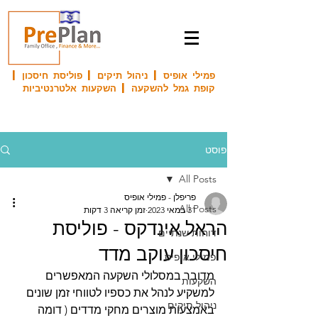
פמילי אופיס | ניהול תיקים | פוליסת חיסכון |
קופת גמל להשקעה | השקעות אלטרנטיביות
פוסט
All Posts
פריפלן - פמילי אופיס
All Posts
31 במאי 2023
זמן קריאה 3 דקות
הראל אינדקס - פוליסת
דוחות שנתיים
חיסכון עוקב מדד
פמילי אופיס
מדובר במסלולי השקעה המאפשרים 
השקעות
למשקיע לנהל את כספיו לטווחי זמן שונים 
ניהול תיקים
באמצעות מוצרים מחקי מדדים ( דומה 