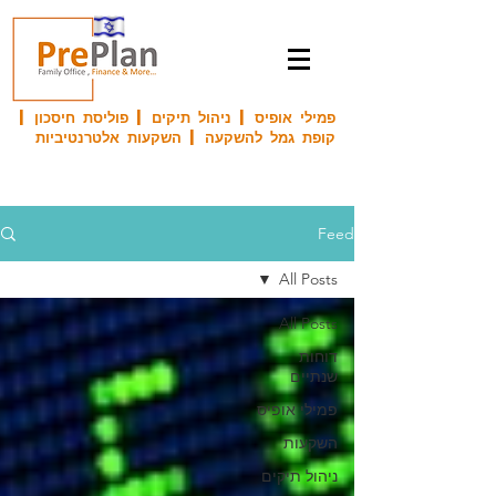
פמילי אופיס | ניהול תיקים | פוליסת חיסכון |
קופת גמל להשקעה | השקעות אלטרנטיביות
Feed
All Posts
All Posts
דוחות
שנתיים
פמילי אופיס
השקעות
ניהול תיקים