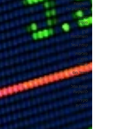
השקעות
אלטרנטיביות
קרנות
פנסיה
קרן
השתלמות
קופת גמל
פוליסת
חיסכון
פיננסי
החזר מס
לשכירים
קופת גמל
להשקעה
סקירה
כלכלית